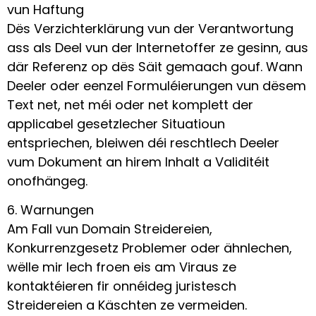
vun Haftung
Dës Verzichterklärung vun der Verantwortung
ass als Deel vun der Internetoffer ze gesinn, aus
där Referenz op dës Säit gemaach gouf. Wann
Deeler oder eenzel Formuléierungen vun dësem
Text net, net méi oder net komplett der
applicabel gesetzlecher Situatioun
entspriechen, bleiwen déi reschtlech Deeler
vum Dokument an hirem Inhalt a Validitéit
onofhängeg.
6. Warnungen
Am Fall vun Domain Streidereien,
Konkurrenzgesetz Problemer oder ähnlechen,
wëlle mir Iech froen eis am Viraus ze
kontaktéieren fir onnéideg juristesch
Streidereien a Käschten ze vermeiden.