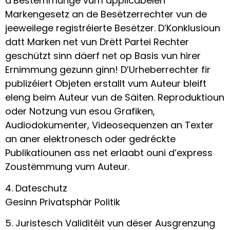
d’Bestëmmunge vum applicabelen
Markengesetz an de Besëtzerrechter vun de
jeeweilege registréierte Besëtzer. D’Konklusioun
datt Marken net vun Drëtt Partei Rechter
geschützt sinn däerf net op Basis vun hirer
Ernimmung gezunn ginn! D’Urheberrechter fir
publizéiert Objeten erstallt vum Auteur bleift
eleng beim Auteur vun de Säiten. Reproduktioun
oder Notzung vun esou Grafiken,
Audiodokumenter, Videosequenzen an Texter
an aner elektronesch oder gedréckte
Publikatiounen ass net erlaabt ouni d’express
Zoustëmmung vum Auteur.
4. Dateschutz
Gesinn Privatsphär Politik
5. Juristesch Validitéit vun dëser Ausgrenzung