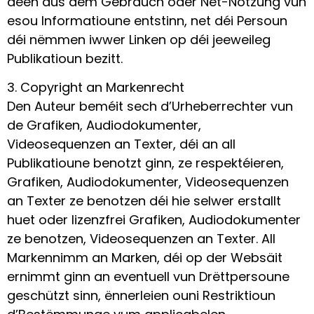
deen aus dem Gebrauch oder Net-Notzung vun
esou Informatioune entstinn, net déi Persoun
déi nëmmen iwwer Linken op déi jeeweileg
Publikatioun bezitt.
3. Copyright an Markenrecht
Den Auteur beméit sech d’Urheberrechter vun
de Grafiken, Audiodokumenter,
Videosequenzen an Texter, déi an all
Publikatioune benotzt ginn, ze respektéieren,
Grafiken, Audiodokumenter, Videosequenzen
an Texter ze benotzen déi hie selwer erstallt
huet oder lizenzfrei Grafiken, Audiodokumenter
ze benotzen, Videosequenzen an Texter. All
Markennimm an Marken, déi op der Websäit
ernimmt ginn an eventuell vun Drëttpersoune
geschützt sinn, ënnerleien ouni Restriktioun