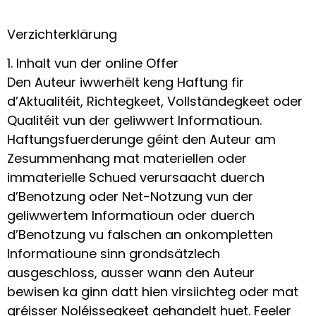
Verzichterklärung
1. Inhalt vun der online Offer
Den Auteur iwwerhëlt keng Haftung fir
d’Aktualitéit, Richtegkeet, Vollständegkeet oder
Qualitéit vun der geliwwert Informatioun.
Haftungsfuerderunge géint den Auteur am
Zesummenhang mat materiellen oder
immaterielle Schued verursaacht duerch
d’Benotzung oder Net-Notzung vun der
geliwwertem Informatioun oder duerch
d’Benotzung vu falschen an onkompletten
Informatioune sinn grondsätzlech
ausgeschloss, ausser wann den Auteur
bewisen ka ginn datt hien virsiichteg oder mat
gréisser Noléissegkeet gehandelt huet. Feeler