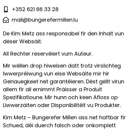
+352 621 66 33 28
mail@bungerefermillen.lu
De Kim Metz ass responsabel fir den Inhalt vun
dëser Websäit.
All Rechter reservéiert vum Auteur.
Mir wëllen drop hiweisen datt trotz virsiichteg
Iwwerpréiwung vun eise Websäite mir hir
Genauegkeet net garantéieren. Dëst gëllt virun
allem fir all ernimmt Präisser a Produit
Spezifikatioune. Mir hunn och keen Afloss op
Liwwerzäiten oder Disponibilitéit vu Produkter.
Kim Metz – Bungerefer Millen ass net haftbar fir
Schued, déi duerch falsch oder onkomplett