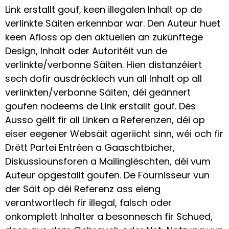
Link erstallt gouf, keen illegalen Inhalt op de
verlinkte Säiten erkennbar war. Den Auteur huet
keen Afloss op den aktuellen an zukünftege
Design, Inhalt oder Autoritéit vun de
verlinkte/verbonne Säiten. Hien distanzéiert
sech dofir ausdrécklech vun all Inhalt op all
verlinkten/verbonne Säiten, déi geännert
goufen nodeems de Link erstallt gouf. Dës
Ausso gëllt fir all Linken a Referenzen, déi op
eiser eegener Websäit ageriicht sinn, wéi och fir
Drëtt Partei Entréen a Gaaschtbicher,
Diskussiounsforen a Mailinglëschten, déi vum
Auteur opgestallt goufen. De Fournisseur vun
der Säit op déi Referenz ass eleng
verantwortlech fir illegal, falsch oder
onkomplett Inhalter a besonnesch fir Schued,