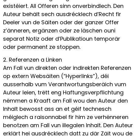
existéiert. All Offeren sinn onverbindlech. Den
Auteur behält sech ausdrécklech d’Recht fir
Deeler vun de Säiten oder der ganzer Offer
z’änneren, ergänzen oder ze läschen ouni
separat Notiz oder d’Publikatioun temporär
oder permanent ze stoppen.
2. Referenzen a Linken
Am Fall vun direkten oder indirekten Referenzen
op extern Websäiten (“Hyperlinks”), déi
ausserhalb vum Verantwortungsberäich vum
Auteur leien, trëtt eng Haftungsverpflichtung
nëmmen a Kraaft am Fall wou den Auteur den
Inhalt bewosst ass an et géif technesch
méiglech a raisonnabel fir him ze verhënneren
benotzen am Fall vun illegalen Inhalt. Den Auteur
erklärt hei ausdrécklech datt zu där Zäit wou de