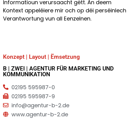
Informatioun verursaacht gëtt. An deem
Kontext appeléiere mir och op déi perséinlech
Verantwortung vun all Eenzelnen.
Konzept | Layout | Ëmsetzung
B | ZWEI | AGENTUR FÜR MARKETING UND
KOMMUNIKATION
02195 595987-0
02195 595987-9
info@agentur-b-2.de
www.agentur-b-2.de