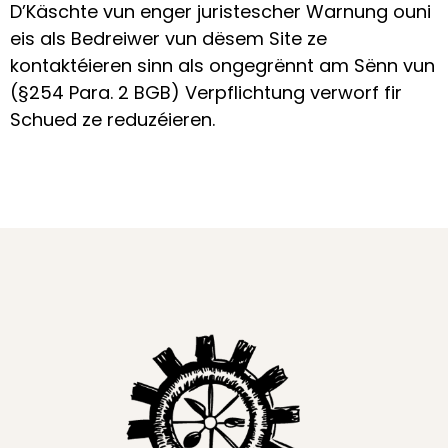
D’Käschte vun enger juristescher Warnung ouni
eis als Bedreiwer vun dësem Site ze
kontaktéieren sinn als ongegrënnt am Sënn vun
(§254 Para. 2 BGB) Verpflichtung verworf fir
Schued ze reduzéieren.